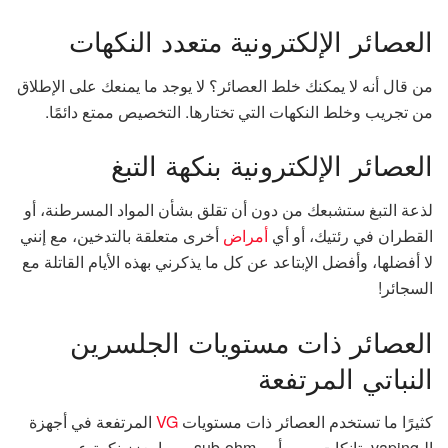
العصائر الإلكترونية متعدد النكهات
من قال أنه لا يمكنك خلط العصائر؟ لا يوجد ما يمنعك على الإطلاق
من تجريب وخلط النكهات التي تختارها. التخصيص ممتع دائمًا.
العصائر الإلكترونية بنكهة التبغ
لذعة التبغ ستشبعك من دون أن تقلق بشأن المواد المسرطنة، أو
القطران في رئتيك، أو أي
أمراض
أخرى متعلقة بالتدخين، مع إنني
لا أفضلها، وأفضل الإبتاعد عن كل ما يذكرني بهذه الأيام القاتلة مع
السجائر!
العصائر ذات مستويات الجلسرين
النباتي المرتفعة
كثيرًا ما تستخدم العصائر ذات مستويات
VG
المرتفعة في أجهزة
الـvaping بتانكات صب أوم sub-ohm ، مما يعزز نكهة عصير