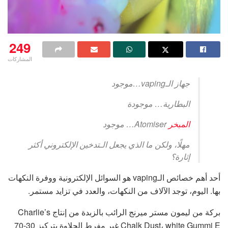
249
المشاركات
جهاز الـvaping…موجود
البطارية… موجودة
المبخر
Atomiser… موجود
مهلًا، ولكن ما الذي يجعل الـتدخين الإلكتروني أكثر
إثارة؟
أحد أهم خصائص الـvaping هو السوائل الإلكترونية ووفرة النكهات
بها. اليوم، توجد الآلاف من النكهات، والعدد في تزايد مستمر.
بركة من ليمون مستر ميرنج الرائب بالزبدة من إنتاج Charlie’s
Chalk Dust، white Gummi E غير مفرط الحلاوة بتركيز 30-70