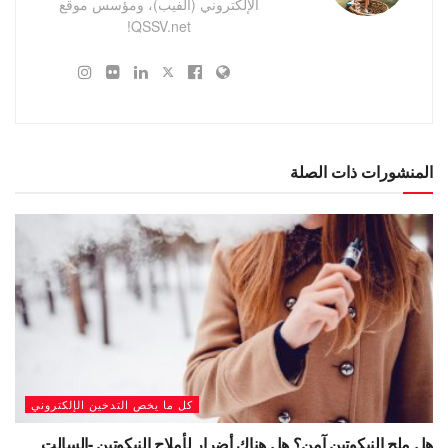
الإلكتروني (الفيب)، ومؤسس موقع
QSSV.net!
المنشورات ذات الصلة
كل ما يخص التدخين الإلكتروني
هل ملح النيكوتين آمن؟ هل هناك أضرار لأملاح النيكوتين -السالت