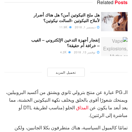
Related
Posts
هل ملح النيكوتين آمن؟ هل هناك أضرار
لأملاح النيكوتين -السالت نيكوتين؟
ديسمبر 1, 2018
11.9K
إنفجار أجهزة التدخين الإلكتروني – الفيب
– خرافة أم حقيقة؟
نوفمبر 13, 2018
4.2K
تحميل المزيد
الـ PG عبارة عن منتج بترولي ثانوي ويشتق من أكسيد البروبيلين،
ويمنحك شعورًا أقوى بالحلق ويخلف نكهة النيكوتين الخشنة، مما
يعد أبعد ما يكون عن
المذاق
الحلو (مناسب لطريقة DTL أو
مباشرة إلى الرئتين).
تمامًا كالميول السياسية، هناك متطرفون بكلا الجانبين، ولكن