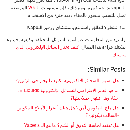
الـvape بدرجة كبيرة. ومع ذلك، فإن مستويات الـ
VG
المرتفعة
تميل للتسبب بشعور بالجفاف بعد فترة من الاستخدام.
ماذا تنتظر؟ انطلق واستمتع باستنشاق وزفير الـvape!
ولمزيد من المعلومات عن أنواع السوائل المختلفة وكيفية إخيتارها
يمكنك قراءة هذا المقال:
كيف تختار السائل الإلكتروني الذي
يناسبك
.
Similar Posts:
هل تسبب السجائر الإلكترونية تكثيف البخار في الرئتين؟
ما هو العمر الإفتراضي للسوائل الإلكترونية E-Liquids،
حقًا، وهل تنتهي صلاحيتها؟
هل ملح النيكوتين آمن؟ هل هناك أضرار لأملاح النيكوتين
-السالت نيكوتين؟
هل تفتقد لحاسة التذوق أو الشَم؟ ما هو الـ Vaper’s