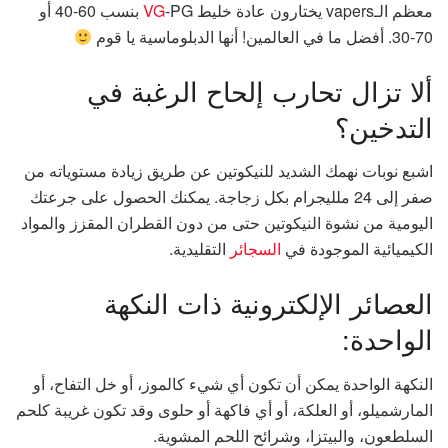
معظم الـvapers يختارون عادة خليط
VG
-PG بنسب 60-40 أو
70-30. أفضل ما في العالمين! أنها الدبلوماسية يا قوم
ألا تزال تحارب إلحاح الرغبة في
التدخين؟
اشبع نوبات نهمك الشديد للنيكوتين عن طريق زيادة مستوياته من
صفر إلى 24 ملليجرام بكل زجاجة. يمكنك الحصول على جرعتك
اليومية من نشوة النيكوتين حتى من دون القطران المقزز والمواد
الكيميائية الموجودة في
السجائر
التقليدية.
العصائر الإلكترونية ذات النكهة
الواحدة:
النكهة الواحدة يمكن أن تكون أي شيء كالموز، أو خل التفاح، أو
المارشميلو، أو العلكة، أو أي فاكهة أو حلوى وقد تكون غريبة كلحم
السلطعون، والبيتزا، وشرائح اللحم المشوية.