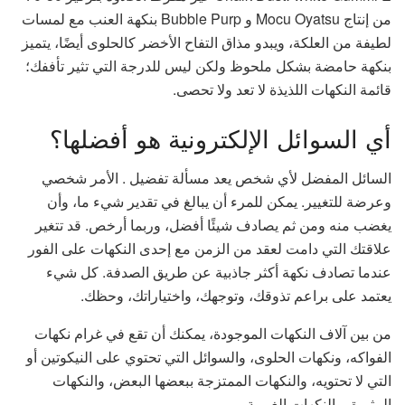
من إنتاج Mocu Oyatsu و Bubble Purp بنكهة العنب مع لمسات
لطيفة من العلكة، ويبدو مذاق التفاح الأخضر كالحلوى أيضًا، يتميز
بنكهة حامضة بشكل ملحوظ ولكن ليس للدرجة التي تثير تأففك؛
قائمة النكهات اللذيذة لا تعد ولا تحصى.
أي السوائل الإلكترونية هو أفضلها؟
السائل المفضل لأي شخص يعد مسألة تفضيل . الأمر شخصي
وعرضة للتغيير. يمكن للمرء أن يبالغ في تقدير شيء ما، وأن
يغضب منه ومن ثم يصادف شيئًا أفضل، وربما أرخص. قد تتغير
علاقتك التي دامت لعقد من الزمن مع إحدى النكهات على الفور
عندما تصادف نكهة أكثر جاذبية عن طريق الصدفة. كل شيء
يعتمد على براعم تذوقك، وتوجهك، واختياراتك، وحظك.
من بين آلاف النكهات الموجودة، يمكنك أن تقع في غرام نكهات
الفواكه، ونكهات الحلوى، والسوائل التي تحتوي على النيكوتين أو
التي لا تحتويه، والنكهات الممتزجة ببعضها البعض، والنكهات
المثيرة، والنكهات الغريبة.