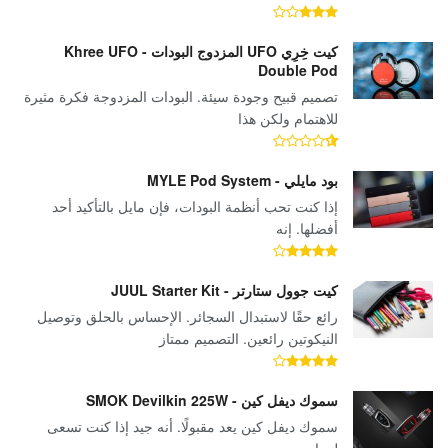
كيت خِرِي UFO المزدوج البودات - Khree UFO
Double Pod
تصميم قبيح وجودة سيئة. البودات المزدوجة فكرة مثيرة
للاهتمام ولكن هذا
بود مايلي - MYLE Pod System
إذا كنت تحب أنظمة البودات، فإن مايل بالتأكيد أحد
أفضلها. إنه
كيت جوول ستارتر - JUUL Starter Kit
رائع حقًا لاستبدال السجائر. الإحساس بالحلق وتوصيل
النيكوتين رائعين. التصميم ممتاز
سموك ديفل كين - SMOK Devilkin 225W
سموك ديفل كين يعد مقبولًا. أنه جيد إذا كنت تسعى
لجهاز