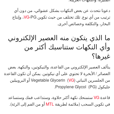
دعونا نتحدث عن بعض النكهات بشكل عشوائي، من دون أي
ترتيب من أي نوع. تلك تختلف من حيث تكوين
VG
-PG، وإنتاج
البخار، والتكلفة وخصائص أخرى.
ما الذي يتكون منه العصير الإلكتروني
وأي النكهات ستناسبك أكثر من
غيرها؟
يتألف العصير الإلكتروني من القاعدة، والنيكوتين، والنكهة. بعض
العصائر / الأبخرة لا تحتوي على أي نيكوتين. يمكن أن تكون القاعدة
من الجلسرين النباتي (Vegetable Glycerin (
VG
أو البروبيلين
جليكول (Propylene Glycol (PG.
قاعدة
VG
ستمنحك نكهة أكثر حلاوة، وستداعب فمك وستساعد
في تكوين السحب (ملائمة لطريقة
MTL
أو من الفم إلى الرئة).