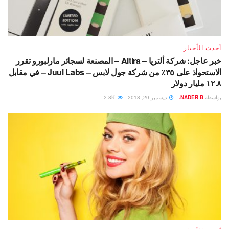
أحدث الأخبار
خبر عاجل: شركة ألتريا – Altira – المصنعة لسجائر مارلبورو تقرر
الاستحواذ على ٣٥٪ من شركة جول لابس – Juul Labs – في مقابل
١٢.٨ مليار دولار
بواسطة
NADER B.
ديسمبر 20, 2018
2.8K